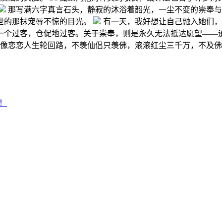
那写满六字真言石头，静寂的沐浴着韶光，一尘不变的崇奉
世的那抹宠辱不惊的目光。
有一天，我好想让自己融入她们，
一个过客，仓促地过客。关于崇奉，则是永久无法抵达愿望——
像恋恋人生轮回路，不羡仙侣只羡佛，滚滚红尘三千万，不及佛
！