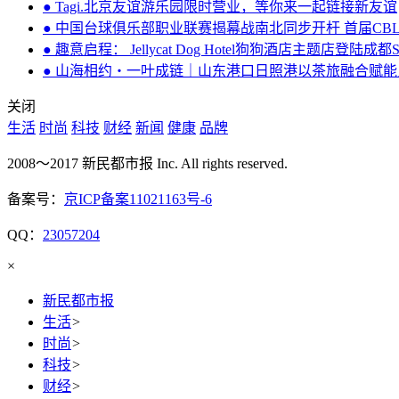
● Tagi.北京友谊游乐园限时营业，等你来一起链接新友谊
● 中国台球俱乐部职业联赛揭幕战南北同步开杆 首届CB
● 趣意启程： Jellycat Dog Hotel狗狗酒店主题店登陆成都
● 山海相约・一叶成链｜山东港口日照港以茶旅融合赋
关闭
生活
时尚
科技
财经
新闻
健康
品牌
2008～2017 新民都市报 Inc. All rights reserved.
备案号：
京ICP备案11021163号-6
QQ：
23057204
×
新民都市报
生活
>
时尚
>
科技
>
财经
>