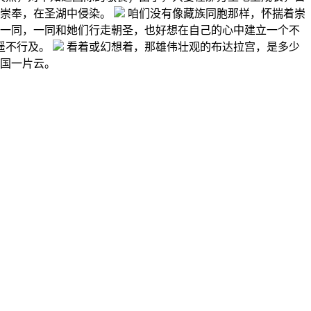
与崇奉，在圣湖中侵染。
咱们没有像藏族同胞那样，怀揣着崇
一同，一同和她们行走朝圣，也好想在自己的心中建立一个不
遥不行及。
看着或幻想着，那雄伟壮观的布达拉宫，是多少
国一片云。