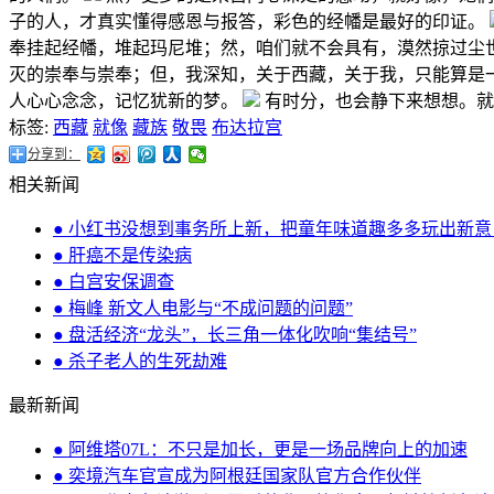
子的人，才真实懂得感恩与报答，彩色的经幡是最好的印证。
奉挂起经幡，堆起玛尼堆；然，咱们就不会具有，漠然掠过尘
灭的崇奉与崇奉；但，我深知，关于西藏，关于我，只能算是
人心心念念，记忆犹新的梦。
有时分，也会静下来想想。就
标签:
西藏
就像
藏族
敬畏
布达拉宫
分享到：
相关新闻
● 小红书没想到事务所上新，把童年味道趣多多玩出新意
● 肝癌不是传染病
● 白宫安保调查
● 梅峰 新文人电影与“不成问题的问题”
● 盘活经济“龙头”，长三角一体化吹响“集结号”
● 杀子老人的生死劫难
最新新闻
● 阿维塔07L：不只是加长，更是一场品牌向上的加速
● 奕境汽车官宣成为阿根廷国家队官方合作伙伴