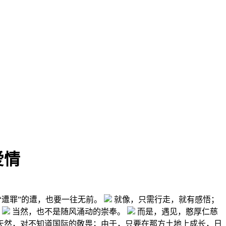
爱情
遭罪”的遭，也要一往无前。
就像，只需行走，就有感悟；
。
当然，也不是随风涌动的崇奉。
而是，遇见，憨厚仁慈
天然，对不知道国际的敬畏；由于，只要在那方土地上成长，日