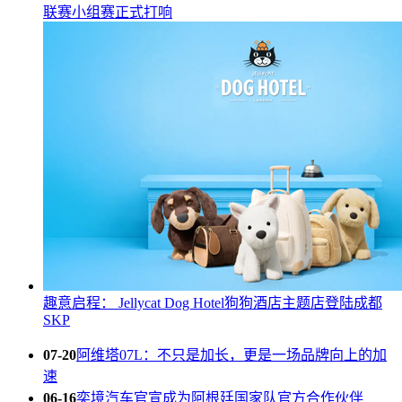
联赛小组赛正式打响
趣意启程： Jellycat Dog Hotel狗狗酒店主题店登陆成都
SKP
07-20
阿维塔07L：不只是加长，更是一场品牌向上的加
速
06-16
奕境汽车官宣成为阿根廷国家队官方合作伙伴