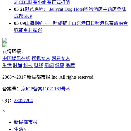
届CBL联赛小组赛正式打响
05-21
趣意启程： Jellycat Dog Hotel狗狗酒店主题店登陆
成都SKP
05-09
山海相约・一叶成链｜山东港口日照港以茶旅融合
赋能乡村振兴
友情链接 :
中国娱乐在线
搜狐女人
网易女人
生活
时尚
科技
财经
新闻
健康
品牌
2008～2017 新民都市报 Inc. All rights reserved.
备案号：
京ICP备案11021163号-6
QQ：
23057204
×
新民都市报
生活
>