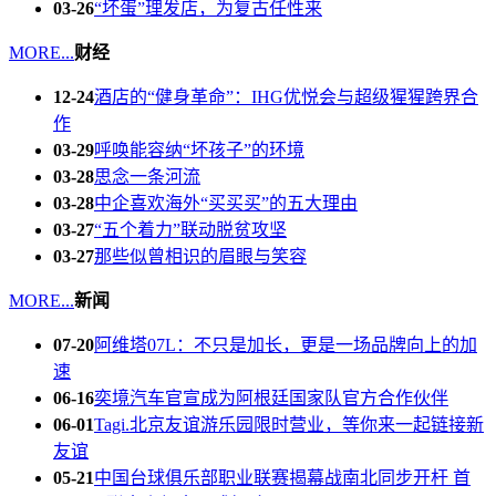
03-26
“坏蛋”理发店，为复古任性来
MORE...
财经
12-24
酒店的“健身革命”：IHG优悦会与超级猩猩跨界合
作
03-29
呼唤能容纳“坏孩子”的环境
03-28
思念一条河流
03-28
中企喜欢海外“买买买”的五大理由
03-27
“五个着力”联动脱贫攻坚
03-27
那些似曾相识的眉眼与笑容
MORE...
新闻
07-20
阿维塔07L：不只是加长，更是一场品牌向上的加
速
06-16
奕境汽车官宣成为阿根廷国家队官方合作伙伴
06-01
Tagi.北京友谊游乐园限时营业，等你来一起链接新
友谊
05-21
中国台球俱乐部职业联赛揭幕战南北同步开杆 首