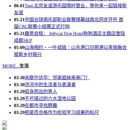
06-01
Tagi.北京友谊游乐园限时营业，等你来一起链接新
友谊
05-21
中国台球俱乐部职业联赛揭幕战南北同步开杆 首
届CBL联赛小组赛正式打响
05-21
趣意启程： Jellycat Dog Hotel狗狗酒店主题店登陆
成都SKP
05-09
山海相约・一叶成链｜山东港口日照港以茶旅融合
赋能乡村振兴
MORE...
生活
03-30
米歇尔访华：邻家姐妹来串门？
03-30
洪汛中的生活者与表演者
03-29
挺身而出的男人
03-29
不可错过的六大湿地公园
03-29
在都市寻找野趣
03-29
把是否合格作为检验学习成果的标尺