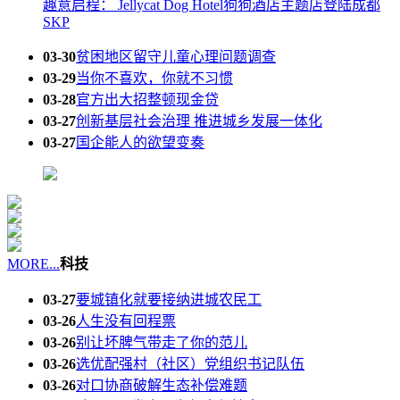
趣意启程： Jellycat Dog Hotel狗狗酒店主题店登陆成都
SKP
03-30
贫困地区留守儿童心理问题调查
03-29
当你不喜欢，你就不习惯
03-28
官方出大招整顿现金贷
03-27
创新基层社会治理 推进城乡发展一体化
03-27
国企能人的欲望变奏
MORE...
科技
03-27
要城镇化就要接纳进城农民工
03-26
人生没有回程票
03-26
别让坏脾气带走了你的范儿
03-26
选优配强村（社区）党组织书记队伍
03-26
对口协商破解生态补偿难题