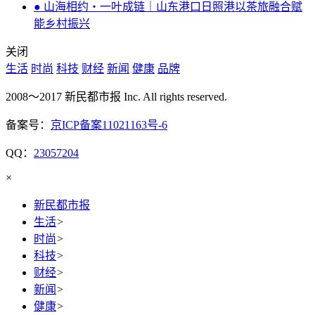
● 山海相约・一叶成链｜山东港口日照港以茶旅融合赋
能乡村振兴
关闭
生活
时尚
科技
财经
新闻
健康
品牌
2008～2017 新民都市报 Inc. All rights reserved.
备案号：
京ICP备案11021163号-6
QQ：
23057204
×
新民都市报
生活
>
时尚
>
科技
>
财经
>
新闻
>
健康
>