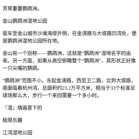
芳草萋萋鹦鹉洲。
金山鹦鹉洲湿地公园
驱车至金山城市沙滩海堤外侧，在金涛路与大堤路凹湾处，便
是鹦鹉洲湿地公园所在地。
金山有一个别称——鹦鹉洲，这就是“鹦鹉洲”湿地名字的由
来。另一方面，如果从高空俯瞰整个“鹦鹉洲”，其形状正好像
一只尖嘴的鹦鹉。
“鹦鹉洲”范围不小。东起金涛路，西至卫二路，北到大堤路，
南面临着杭州湾，总面积约23.2万平方米，相当于33个标准足
球场那么大，步行一个来回需要一个多小时。
『湿』情画意下的
极限乐趣
江湾湿地公园