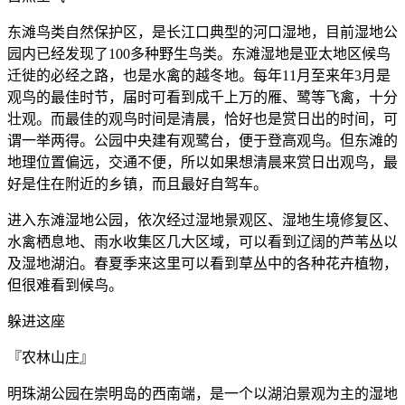
东滩鸟类自然保护区，是长江口典型的河口湿地，目前湿地公
园内已经发现了100多种野生鸟类。东滩湿地是亚太地区候鸟
迁徙的必经之路，也是水禽的越冬地。每年11月至来年3月是
观鸟的最佳时节，届时可看到成千上万的雁、鹭等飞禽，十分
壮观。而最佳的观鸟时间是清晨，恰好也是赏日出的时间，可
谓一举两得。公园中央建有观鹭台，便于登高观鸟。但东滩的
地理位置偏远，交通不便，所以如果想清晨来赏日出观鸟，最
好是住在附近的乡镇，而且最好自驾车。
进入东滩湿地公园，依次经过湿地景观区、湿地生境修复区、
水禽栖息地、雨水收集区几大区域，可以看到辽阔的芦苇丛以
及湿地湖泊。春夏季来这里可以看到草丛中的各种花卉植物，
但很难看到候鸟。
躲进这座
『农林山庄』
明珠湖公园在崇明岛的西南端，是一个以湖泊景观为主的湿地