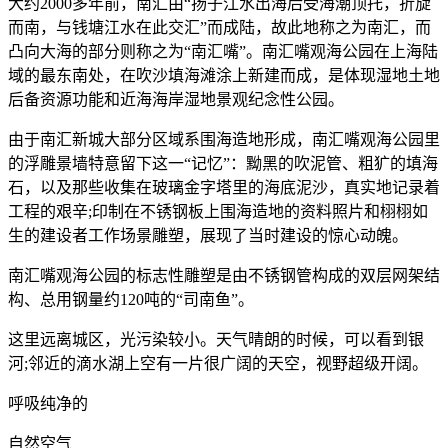
大约2000多年前，南汇由“扬子江水出海后受海潮顶托，折旋
而南，与钱塘江水在此交汇”而成陆，故此地称之为南汇，而
凸向大海的部分则称之为“南汇嘴”。南汇嘴观海公园在上海陆
域的最东南处，在吹沙填海滩涂上新建而成，是体现湿地土地
后备资源功能和近海海岸湿地景观纪念性公园。
由于南汇新城大部分区域系围海造地形成，南汇嘴观海公园里
的浮雕景墙特意留下这一“记忆”：黝黑的吹泥管、粗犷的填海
石，以及那些收集在玻璃金字塔里的海底泥沙，真实地记录着
工程的艰辛;印制在不锈钢板上围海造地的资料照片和栩栩如
生的建设者工作场景雕塑，展现了当时建设的惊心动魄。
南汇嘴观海公园的标志性雕塑是由不锈钢管构成的双层网架结
构、总用钢量约120吨的“司南鱼”。
这里远离城区，光污染较小。天气晴朗的时候，可以看到银
河;邻近的滴水湖上空有一片很广阔的天空，视野超级开阔。
呼吸纯净的
自然空气