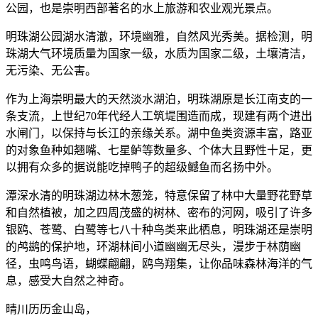
公园，也是崇明西部著名的水上旅游和农业观光景点。
明珠湖公园湖水清澈，环境幽雅，自然风光秀美。据检测，明
珠湖大气环境质量为国家一级，水质为国家二级，土壤清洁，
无污染、无公害。
作为上海崇明最大的天然淡水湖泊，明珠湖原是长江南支的一
条支流，上世纪70年代经人工筑堤围造而成，现建有两个进出
水闸门，以保持与长江的亲缘关系。湖中鱼类资源丰富，路亚
的对象鱼种如翘嘴、七星鲈等数量多、个体大且野性十足，更
以拥有众多的据说能吃掉鸭子的超级鳡鱼而名扬中外。
潭深水清的明珠湖边林木葱笼，特意保留了林中大量野花野草
和自然植被，加之四周茂盛的树林、密布的河网，吸引了许多
银鸥、苍鹭、白鹭等七八十种鸟类来此栖息，明珠湖还是崇明
的鸬鹚的保护地，环湖林间小道幽幽无尽头，漫步于林荫幽
径，虫鸣鸟语，蝴蝶翩翩，鸥鸟翔集，让你品味森林海洋的气
息，感受大自然之神奇。
晴川历历金山岛，