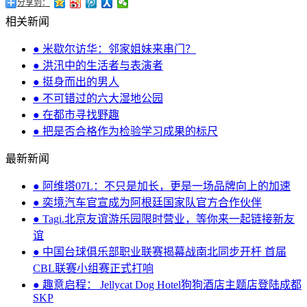
分享到：
相关新闻
● 米歇尔访华：邻家姐妹来串门？
● 洪汛中的生活者与表演者
● 挺身而出的男人
● 不可错过的六大湿地公园
● 在都市寻找野趣
● 把是否合格作为检验学习成果的标尺
最新新闻
● 阿维塔07L：不只是加长，更是一场品牌向上的加速
● 奕境汽车官宣成为阿根廷国家队官方合作伙伴
● Tagi.北京友谊游乐园限时营业，等你来一起链接新友
谊
● 中国台球俱乐部职业联赛揭幕战南北同步开杆 首届
CBL联赛小组赛正式打响
● 趣意启程： Jellycat Dog Hotel狗狗酒店主题店登陆成都
SKP