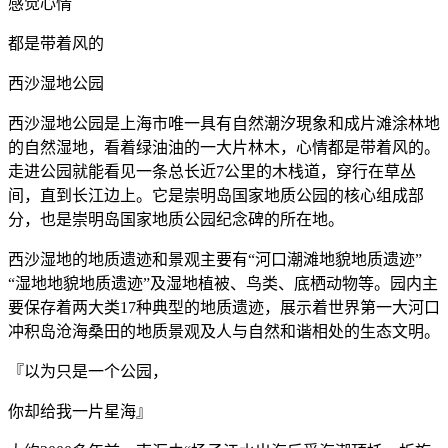
感觉心情
都是带着风的
西沙湿地公园
西沙湿地公园是上海市唯一具有自然潮汐現象和成片滩涂林地
的自然湿地，看着绿油油的一大片林木，心情都是带着风的。
走进公园就能看见一条总长近7公里的木栈道，穿行在草丛
间，直到长江边上。它是崇明岛国家地质公园的核心组成部
分，也是崇明岛国家地质公园纪念碑的所在地。
西沙湿地的地质遗迹和景观主要有“河口潮滩地貌地质遗迹”
“湿地地貌地质遗迹”及湿地植被、鸟类、底栖动物等。园内主
要保存着两大类17种典型的地质遗迹，展示着世界第一大河口
冲积岛沧海桑田的地质景观及人与自然和谐相处的生态文明。
『以为只是一个公园，
你却给我一片星海』