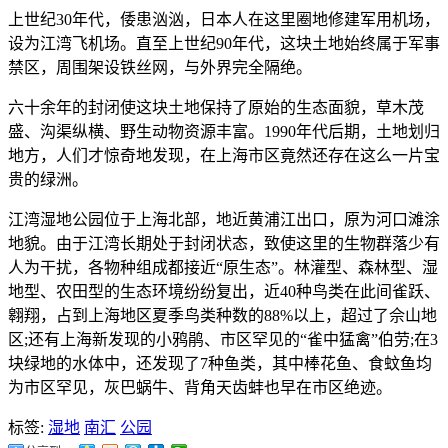
上世纪30年代，倭患汹汹，日本人在这里圈地修建军用机场，
设为江湾飞机场。直至上世纪90年代，这块土地始终属于军事
禁区，周围架设铁丝网，与外界完全隔绝。
六十余年的封闭使这块土地保持了原始的生态面貌，草木茂
盛、沟渠纵横、野生动物资源丰富。1990年代后期，土地划归
地方，人们才惊奇地发现，在上海市区竟然还存在这么一片宝
贵的绿洲。
江湾湿地公园位于上海北部，地近黄浦江出口，原为河口滩涂
地貌。由于江湾长期处于封闭状态，致使这里的生物群落少有
人为干扰，各物种组成都接近“原生态”。林灌型、森林型、湿
地型、农田型的生态环境纷纷复出，近40种鸟类在此间雀跃、
翱翔，占到上海地区夏季鸟类种数的88%以上，超过了佘山地
区;还有上海新发现的小鸦鹃、市区罕见的“雀中猛禽”伯劳;在3
块绿地的水体中，还发现了7种鱼类，其中棒花鱼、食蚊鱼均
为市区罕见，灰巴蜗牛、背角天齿蚌也早在市区绝迹。
标签:
湿地
南汇
公园