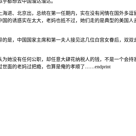
似乎都想去中国溜达溜达。
行，上海进、北京出，总统在第一任期内，实在没有闲情在国外多
中国的诱惑实在太大，老妈也抵不过，她们走的是典型的美国人
异的是，中国国家主席和第一夫人接见这几位白宫女眷后，双双
认为她没有任何公职，却任意大肆花纳税人的钱，不是一个会持
的老妈过把瘾，也算是俺的孝顺了……endprint