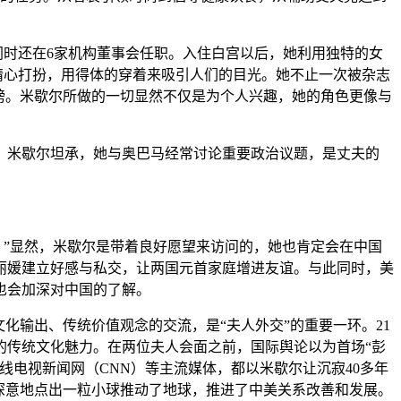
，同时还在6家机构董事会任职。入住白宫以后，她利用独特的女
精心打扮，用得体的穿着来吸引人们的目光。她不止一次被杂志
膀。米歇尔所做的一切显然不仅是为个人兴趣，她的角色更像与
。米歇尔坦承，她与奥巴马经常讨论重要政治议题，是丈夫的
。”显然，米歇尔是带着良好愿望来访问的，她也肯定会在中国
丽媛建立好感与私交，让两国元首家庭增进友谊。与此同时，美
也会加深对中国的了解。
化输出、传统价值观念的交流，是“夫人外交”的重要一环。21
的传统文化魅力。在两位夫人会面之前，国际舆论以为首场“彭
电视新闻网（CNN）等主流媒体，都以米歇尔让沉寂40多年
有深意地点出一粒小球推动了地球，推进了中美关系改善和发展。