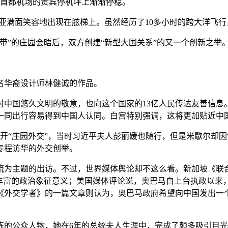
北京首都机场的贵宾停机坪上渐渐停稳。
亚满面笑容地出现在舷梯上。虽然经历了10多小时的跨大洋飞
领带”的庄园会晤后，双方创建“新型大国关系”的又一个创新之举
名华裔设计师林健诚的作品。
对中国悠久文明的敬意，也向这个国家的13亿人民传达友善信息
一同出行容易得到中国人认同。白宫特别强调，这将更加贴近中
开“庄园外交”，当时习近平夫人彭丽媛也随行，但是米歇尔却因“
专程访华的外交创举。
流为主题的出访。不过，世界媒体舆论却不这么看。新加坡《联
”丰富的政治象征意义；美国媒体评论说，奥巴马自上台执政以来
外交学者》的一篇文章则认为，奥巴马政府希望向中国发出一个
。
练的公众人物，她在6年的总统夫人生涯中，完成了颇多吸引目