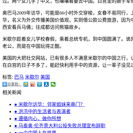
过。两个女儿学了中文，也嚷嚷着要去中国。白宫里的娘子军
奥巴马2009年访华，可能是66小时外交穿梭，女眷不易同
华，名义为外交传播美国价值观，实则借公款公费旅游，因为
西安看兵马俑；往成都访问熊猫故乡。
米歇尔趁着女儿学校春假，乘着总统专机，到中国圆满了。诡
老公，而是在中国玩得正酣。
美国的大把社交网站，已有很多人不满意米歇尔的中国之行，
在白宫的日子不多了，能赶快利用手中的资源，让一辈子没见过世面
标签:
巴马
米歇尔
美国
分享到：
相关新闻
● 米歇尔访华：邻家姐妹来串门？
● 洪汛中的生活者与表演者
● 遵循内心，做你所想
● 马泰奥·伦齐意大利公投失败总理宣布辞职
● 一个中国人在世界