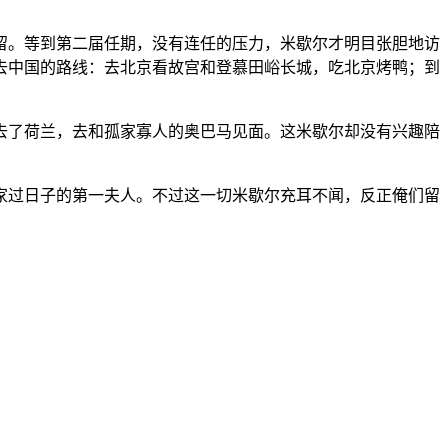
逗留。等到第二届任期，没有连任的压力，米歇尔才明目张胆地访
去中国的路线：去北京看故宫和登慕田峪长城，吃北京烤鸭；到
去了荷兰，去和孤家寡人的奥巴马见面。这米歇尔却没有兴趣陪
家过日子的第一夫人。不过这一切米歇尔充耳不闻，反正俺们留