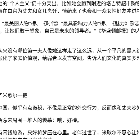
她的“个人主义”仍十分突出。比如她会跑到附近的塔吉特超市购
意在白宫为丈夫和女儿烹饪，情绪来了也会和一众女性好友冲进
“最美丽人物”榜、《时代》“最具影响力人物”榜、《魅力》杂
界，让她们敢于想象，自己是未来的领导者。”《华盛顿邮报》的
从来没有哪位第一夫人像她这样走了这么远，从一个平凡的黑人社
强化了家庭价值观，给弱者以发言空间，告诉人们文化的真实多
了米歇尔一把——
中国，似乎有点诡秘，不像是正常的外交行为，反而像和丈夫吵
会惹来周围一堆人的羡慕：哦，好棒。
有闲钱旅游，只好将梦压在心里。老伴过世了，米歇尔不忍心让