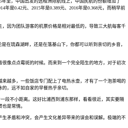
近5年里，中国出发的远程洲际航线上，中国民航的份额增加了
2元、2015年是0.389元、2016年是0.368元，而稍早前
主，因为团队游客的机票价格是相对最低的，导致三大航每客千
论是在琉森湖畔，还是在落基山下，你都可以听到亲切的乡音，
着很像点点霉斑的时候。而来到一个完全陌生的地方，对于初次
越来越多，一些饭店专门配上了电热水壶，才有了一个泡茶喝的
冰的，远不如自家的早餐热乎亲切。
有着一段不小距离。这好比浦西到浦东那样，看看很近，其实要隔
惯也是常情。
产生矛盾和冲突，会产生文化差异带来的误会和误解。极端的不