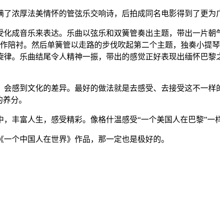
满了浓厚法美情怀的管弦乐交响诗，后拍成同名电影得到了更为
受化成音乐来表达。乐曲以弦乐和双簧管奏出主题，带出一片朝
声作陪衬。然后单簧管以走路的步伐吹起第二个主题，独奏小提
旋律。乐曲结尾令人精神一振，带出的感觉正好表现出缅怀巴黎
，会感到文化的差异。最好的做法就是去感受、去接受这不一样的
的养分。
，丰富人生，感受精彩。像格什温感受“一个美国人在巴黎”一样
《一个中国人在世界》作品，那一定也是极好的。