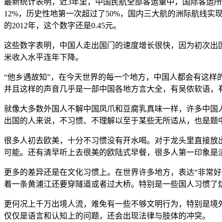
最新统计表明，近3年里，中国民航全部客运量中，国际客运所
12%，历史性地第一次超过了50%，国内三大航的洲际航线实现了整
的2012年，这个数字还是0.45元。
这些数字表明，中国人走出国门的速度增长很快，因为初次出
米收入水平连年下降。
“他乡遇故知”，在今天世界的每一个地方，中国人都会有这
并且这样的声音几乎是一部中国各地方言大全，有吴侬软语，
就像大多数外国人不解中国凤爪和豆腐乳真味一样，许多中国
出国的人来说，不习惯、不理解以至于某些无所适从，也是题
很多人初去欧美，十分不习惯没有开水喝。对于龙头里直接放
可能。还有清早听上去很美的欧陆式早餐，很多人第一印象是
更多的差异还是在文化习惯上。在世界许多地方，表达“非常好
着一条黄浦江还要穿隧道或者过大桥。特别是一些国人习惯了
更何况上千万出境人流，难免有一些不够文明行为，特别是境
仅仅是语言和认知上的问题，还会出现法律与肢体的冲突。