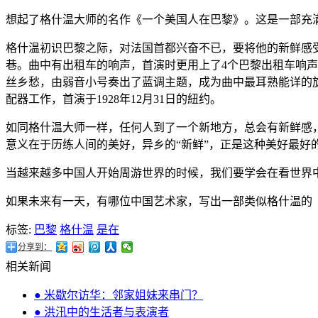
想起了格什温大师的名作《一个美国人在巴黎》。这是一部充
格什温初识巴黎之际，对法国首都兴奋不已，要将他的新鲜感
巷。曲中有出租车的响声，首演时更用上了4个巴黎出租车响
丝乡愁，由弱音小号奏出了蓝调主题，成为曲中最耳熟能详的
配器工作，首演于1928年12月31日的紐约。
如同格什温大师一样，任何人到了一个新地方，总会有新鲜感
意义在于历练人间的美好，异乡的“新鲜”，正是这种美好最好
当越来越多中国人开始周游世界的时候，我们要学会在看世界中
如果未来有一天，有哪位中国艺术家，写出一部类似格什温的
标签:
巴黎
格什温
是在
分享到：
相关新闻
● 米歇尔访华：邻家姐妹来串门？
● 洪汛中的生活者与表演者