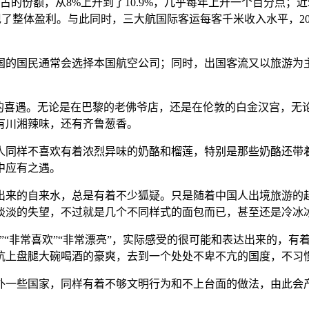
占的份额，从8%上升到了10.9%，几乎每年上升一个百分点；
体盈利。与此同时，三大航国际客运每客千米收入水平，2014年是0.4
国的国民通常会选择本国航空公司；同时，出国客流又以旅游为
样的喜遇。无论是在巴黎的老佛爷店，还是在伦敦的白金汉宫，无
有川湘辣味，还有齐鲁葱香。
人同样不喜欢有着浓烈异味的奶酪和榴莲，特别是那些奶酪还带
中应有之遇。
出来的自来水，总是有着不少狐疑。只是随着中国人出境旅游的
淡淡的失望，不过就是几个不同样式的面包而已，甚至还是冷冰
”“非常喜欢”“非常漂亮”，实际感受的很可能和表达出来的，
炕上盘腿大碗喝酒的豪爽，去到一个处处不卑不亢的国度，不习
外一些国家，同样有着不够文明行为和不上台面的做法，由此会