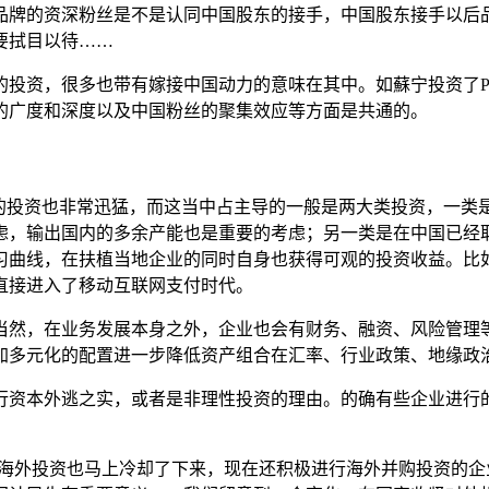
品牌的资深粉丝是不是认同中国股东的接手，中国股东接手以后
要拭目以待……
投资，很多也带有嫁接中国动力的意味在其中。如蘇宁投资了P
的广度和深度以及中国粉丝的聚集效应等方面是共通的。
亚的投资也非常迅猛，而这当中占主导的一般是两大类投资，一类
虑，输出国内的多余产能也是重要的考虑；另一类是在中国已经
曲线，在扶植当地企业的同时自身也获得可观的投资收益。比如
直接进入了移动互联网支付时代。
当然，在业务发展本身之外，企业也会有财务、融资、风险管理
加多元化的配置进一步降低资产组合在汇率、行业政策、地缘政
行资本外逃之实，或者是非理性投资的理由。的确有些企业进行
力度。海外投资也马上冷却了下来，现在还积极进行海外并购投资