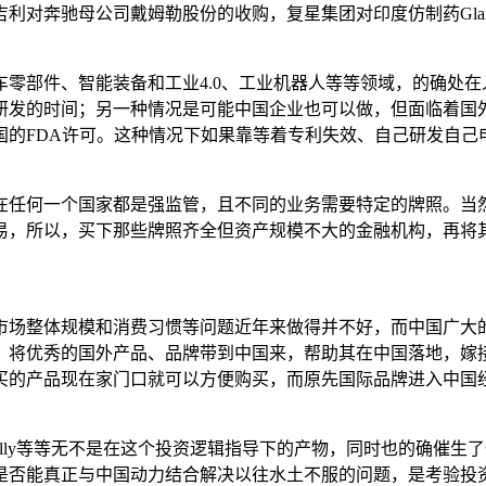
对奔驰母公司戴姆勒股份的收购，复星集团对印度仿制药Gland
零部件、智能装备和工业4.0、工业机器人等等领域，的确处
研发的时间；另一种情况是可能中国企业也可以做，但面临着国
的FDA许可。这种情况下如果靠等着专利失效、自己研发自己
在任何一个国家都是强监管，且不同的业务需要特定的牌照。当
易，所以，买下那些牌照齐全但资产规模不大的金融机构，再将
市场整体规模和消费习惯等问题近年来做得并不好，而中国广大
，将优秀的国外产品、品牌带到中国来，帮助其在中国落地，嫁
买的产品现在家门口就可以方便购买，而原先国际品牌进入中国
、SMCP、Bally等等无不是在这个投资逻辑指导下的产物，同时也
是否能真正与中国动力结合解决以往水土不服的问题，是考验投