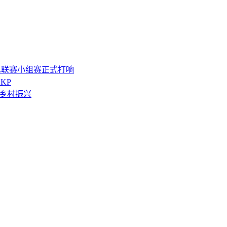
L联赛小组赛正式打响
SKP
能乡村振兴