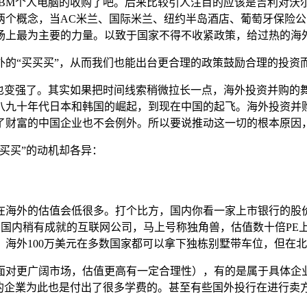
IBM个人电脑的收购了吧。后来比较引人注目的应该是吉利对沃
两个概念，当AC米兰、国际米兰、纽约半岛酒店、葡萄牙保险
场上最为主要的力量。以致于国家不得不收紧政策，给过热的海
外的“买买买”，从而我们也能出台更合理的政策鼓励合理的投资
业也变强了。其实如果把时间线索稍微拉长一点，海外投资并购的
八九十年代日本和韩国的崛起，到现在中国的起飞。海外投资并
了财富的中国企业也不会例外。所以要说推动这一切的根本原因
买买”的动机却各异：
海外的估值会低很多。打个比方，国内你看一家上市银行的股价，
%；国内稍有成就的互联网公司，马上号称独角兽，估值数十倍P
海外100万美元在多数国家都可以拿下独栋别墅带车位，但在
面对更广阔市场，估值更高有一定合理性），有的是属于具体企
们的企業为此也是付出了很多学费的。甚至有些国外投行在进行卖