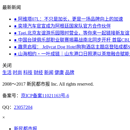
最新新闻
● 阿维塔07L：不只是加长，更是一场品牌向上的加速
● 奕境汽车官宣成为阿根廷国家队官方合作伙伴
● Tagi.北京友谊游乐园限时营业，等你来一起链接新友谊
● 中国台球俱乐部职业联赛揭幕战南北同步开杆 首届CB
● 趣意启程： Jellycat Dog Hotel狗狗酒店主题店登陆成都
● 山海相约・一叶成链｜山东港口日照港以茶旅融合赋
关闭
生活
时尚
科技
财经
新闻
健康
品牌
2008～2017 新民都市报 Inc. All rights reserved.
备案号：
京ICP备案11021163号-6
QQ：
23057204
×
新民都市报