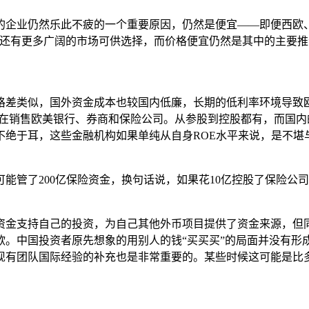
的企业仍然乐此不疲的一个重要原因，仍然是便宜——即便西欧
…还有更多广阔的市场可供选择，而价格便宜仍然是其中的主要推
格差类似，国外资金成本也较国内低廉，长期的低利率环境导致
有投行在销售欧美银行、券商和保险公司。从参股到控股都有，而
不绝于耳，这些金融机构如果单纯从自身ROE水平来说，是不堪
能管了200亿保险资金，换句话说，如果花10亿控股了保险公
资金支持自己的投资，为自己其他外币项目提供了资金来源，但
欲。中国投资者原先想象的用别人的钱“买买买”的局面并没有形
现有团队国际经验的补充也是非常重要的。某些时候这可能是比