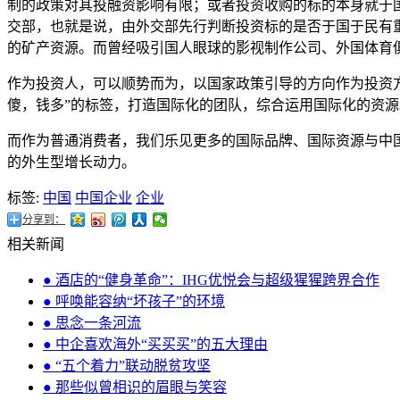
制的政策对其投融资影响有限；或者投资收购的标的本身就于
交部，也就是说，由外交部先行判断投资标的是否于国于民有
的矿产资源。而曾经吸引国人眼球的影视制作公司、外国体育
作为投资人，可以顺势而为，以国家政策引导的方向作为投资
傻，钱多”的标签，打造国际化的团队，综合运用国际化的资
而作为普通消费者，我们乐见更多的国际品牌、国际资源与中
的外生型增长动力。
标签:
中国
中国企业
企业
分享到：
相关新闻
● 酒店的“健身革命”：IHG优悦会与超级猩猩跨界合作
● 呼唤能容纳“坏孩子”的环境
● 思念一条河流
● 中企喜欢海外“买买买”的五大理由
● “五个着力”联动脱贫攻坚
● 那些似曾相识的眉眼与笑容