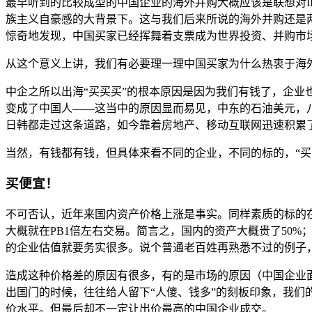
最早听到的比较成型的中国企业的海外并购大概应该是联想对
族主义自豪感的大背景下。这与我们后来所说的海外并购还是
惊奇地发现，中国买家已经挥舞着支票成为世界投资、并购市
从这个意义上讲，我们有必要理一理中国买家为什么热衷于海
中企之所以出海“买买买”的根本原因是因为我们有钱了，企
变成了中国人——这当中的原因显而易见，中东的石油美元，
日韩都走过这条道路，如今靠着房地产、移动互联网迅速积累
当然，有钱都有钱，但具体来看不同的企业，不同的标的，“买
买便宜！
不可否认，近年来国内资产价格上涨是事实。同样素质的标的在
大概就在PB1倍左右交易。简言之，国内的资产大概贵了50
的企业估值就要务实很多。说个普通老百姓再熟悉不过的例子，
造成这种价格差的原因有很多，有的是市场的原因（中国企业
出国门的时候，往往给人留下“人傻、钱多”的刻板印象，我
价水平。但最后却不一定让出价最高的中国企业成交。