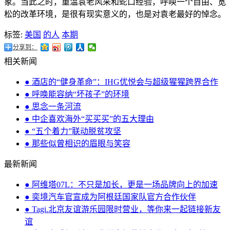
象。当此之时，重温袁老风采和蛇口经验，呼唤一个自由、宽
松的改革环境，是很有现实意义的，也是对袁老最好的悼念。
标签:
美国
的人
本期
分享到：
相关新闻
● 酒店的“健身革命”：IHG优悦会与超级猩猩跨界合作
● 呼唤能容纳“坏孩子”的环境
● 思念一条河流
● 中企喜欢海外“买买买”的五大理由
● “五个着力”联动脱贫攻坚
● 那些似曾相识的眉眼与笑容
最新新闻
● 阿维塔07L：不只是加长，更是一场品牌向上的加速
● 奕境汽车官宣成为阿根廷国家队官方合作伙伴
● Tagi.北京友谊游乐园限时营业，等你来一起链接新友
谊