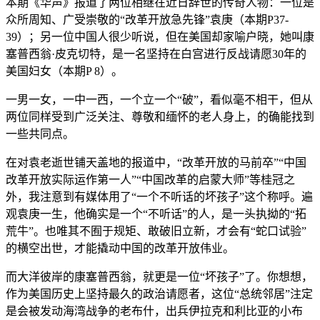
本期《华声》报道了两位相继在近日辞世的传奇人物：一位是
众所周知、广受崇敬的“改革开放急先锋”袁庚（本期P37-
39）；另一位中国人很少听说，但在美国却家喻户晓，她叫康
塞普西翁·皮克切特，是一名坚持在白宫进行反战请愿30年的
美国妇女（本期P 8）。
一男一女，一中一西，一个立一个“破”，看似毫不相干，但从
两位同样受到广泛关注、尊敬和缅怀的老人身上，的确能找到
一些共同点。
在对袁老逝世铺天盖地的报道中，“改革开放的马前卒”“中国
改革开放实际运作第一人”“中国改革的启蒙大师”等桂冠之
外，我注意到有媒体用了“一个不听话的坏孩子”这个称呼。遍
观袁庚一生，他确实是一个“不听话”的人，是一头执拗的“拓
荒牛”。也唯其不囿于规矩、敢破旧立新，才会有“蛇口试验”
的横空出世，才能撬动中国的改革开放伟业。
而大洋彼岸的康塞普西翁，就更是一位“坏孩子”了。你想想，
作为美国历史上坚持最久的政治请愿者，这位“总统邻居”注定
是会被发动海湾战争的老布什，出兵伊拉克和利比亚的小布