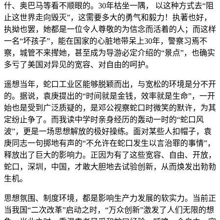
什、奥巴马等看不顺眼的。30年枯坐一隅， 以这种方式去“阻
止这世界走向毁灭”，这需要多大的勇气和毅力！执著也好，
执拗也罢，她都是一位令人尊敬的为信念而活着的人；而这样
一名“坏孩子”，能在国家的心脏地带呆上30年，警察习焉不
察，城管不来撵她，甚至成为导游必定介绍的“景点”，也确实
多亏了美国对异见的宽容、对自由的呵护。
遥想当年，蛇口工业区能够脱颖而出，与宽松的环境是分不开
的。据说，袁庚提出的“时间就是金钱，效率就是生命”，一开
始也是受到广泛质疑的，是邓公视察蛇口时微笑的默许，为其
定纷止争了。而我读中学时亲身经历的轰动一时的“蛇口风
波”，更是一场思想解放的极好操练。面对某些人扣帽子，袁
庚同志一句掷地有声的“不允许在蛇口发生以言治罪的事情”，
释放出了巨大的影响力。正因为有了这些宽容、自由、开放，
蛇口，深圳，中国，才敢大胆地去试验创新，从而焕发出勃勃
生机。
思想氛围、制度环境，都是影响生产力发展的软实力。当前正
当我国“二次改革”启动之时，“万众创新”激发了人们无限的想