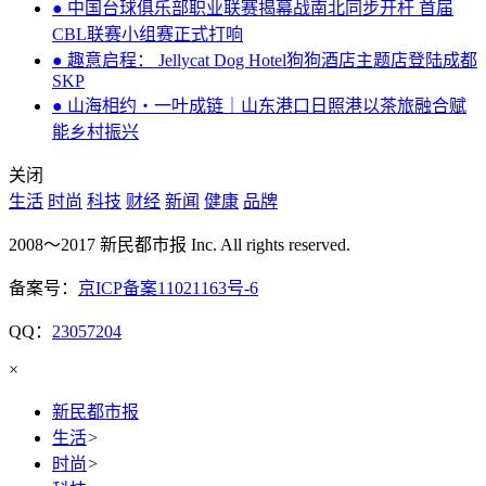
● 中国台球俱乐部职业联赛揭幕战南北同步开杆 首届
CBL联赛小组赛正式打响
● 趣意启程： Jellycat Dog Hotel狗狗酒店主题店登陆成都
SKP
● 山海相约・一叶成链｜山东港口日照港以茶旅融合赋
能乡村振兴
关闭
生活
时尚
科技
财经
新闻
健康
品牌
2008～2017 新民都市报 Inc. All rights reserved.
备案号：
京ICP备案11021163号-6
QQ：
23057204
×
新民都市报
生活
>
时尚
>