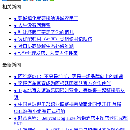
相关新闻
● 要城镇化就要接纳进城农民工
● 人生没有回程票
● 别让坏脾气带走了你的范儿
● 选优配强村（社区）党组织书记队伍
● 对口协商破解生态补偿难题
● “坏蛋”理发店，为复古任性来
最新新闻
● 阿维塔07L：不只是加长，更是一场品牌向上的加速
● 奕境汽车官宣成为阿根廷国家队官方合作伙伴
● Tagi.北京友谊游乐园限时营业，等你来一起链接新友
谊
● 中国台球俱乐部职业联赛揭幕战南北同步开杆 首届
CBL联赛小组赛正式打响
● 趣意启程： Jellycat Dog Hotel狗狗酒店主题店登陆成都
SKP