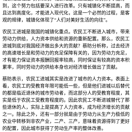
到，这个努力包括要深入进行改革。只有城镇化不断提高，而
且达到高度化，才能进入现代化，这是一个必然的过程，是客
观的规律，城镇化体现了“人们对美好生活的向往”。
农民工进城是我国的城镇化重点。农民工不断进入城市，带来
劳动力供给，人力资本供给和资源的重新配置。那么，农民工
进城到底对我国经济做出多大的贡献？蔡昉分析称，过去经济
的高速增长是和劳动力的充足保障有关的，因为劳动力充足，
才有能力保证资本报酬回报率较高，同时保证有较高的资本积
累率，同时劳动力的供给本身也对经济增长做出了贡献。
蔡昉表示，农民工进城其实是改进了城市的人力资本。表面上
看，农民工的受教育年限可能低一些，但是他们进城以后替代
的都是临近退休的城市劳动者，而这部分人的受教育程度，其
实是低于农民工受教育程度的。因此农民工不断进城替代了那
些退休的人，实际上是提高了人力资本，成为经济增长的贡献
之一。除此之外，还有一部分就是由于劳动力从生产力极低的
农业中转移到非农产业，二产、三产，意味着资源得到了更好
的配置，因此城市获得了劳动生产率的整体改善。