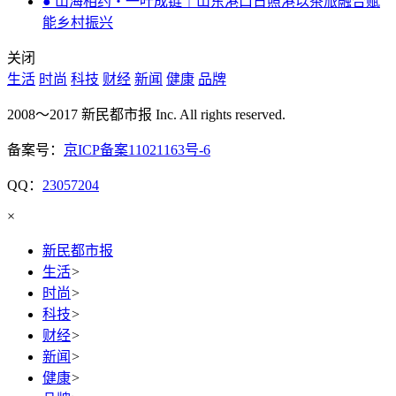
● 山海相约・一叶成链｜山东港口日照港以茶旅融合赋
能乡村振兴
关闭
生活
时尚
科技
财经
新闻
健康
品牌
2008～2017 新民都市报 Inc. All rights reserved.
备案号：
京ICP备案11021163号-6
QQ：
23057204
×
新民都市报
生活
>
时尚
>
科技
>
财经
>
新闻
>
健康
>