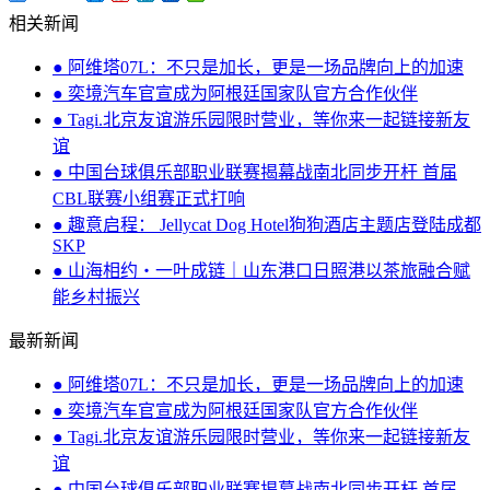
相关新闻
● 阿维塔07L：不只是加长，更是一场品牌向上的加速
● 奕境汽车官宣成为阿根廷国家队官方合作伙伴
● Tagi.北京友谊游乐园限时营业，等你来一起链接新友
谊
● 中国台球俱乐部职业联赛揭幕战南北同步开杆 首届
CBL联赛小组赛正式打响
● 趣意启程： Jellycat Dog Hotel狗狗酒店主题店登陆成都
SKP
● 山海相约・一叶成链｜山东港口日照港以茶旅融合赋
能乡村振兴
最新新闻
● 阿维塔07L：不只是加长，更是一场品牌向上的加速
● 奕境汽车官宣成为阿根廷国家队官方合作伙伴
● Tagi.北京友谊游乐园限时营业，等你来一起链接新友
谊
● 中国台球俱乐部职业联赛揭幕战南北同步开杆 首届