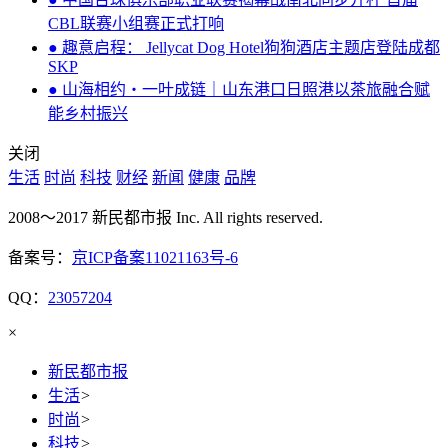
CBL联赛小组赛正式打响
● 趣意启程： Jellycat Dog Hotel狗狗酒店主题店登陆成都
SKP
● 山海相约・一叶成链｜山东港口日照港以茶旅融合赋
能乡村振兴
关闭
生活
时尚
科技
财经
新闻
健康
品牌
2008～2017 新民都市报 Inc. All rights reserved.
备案号：
京ICP备案11021163号-6
QQ：
23057204
×
新民都市报
生活
>
时尚
>
科技
>