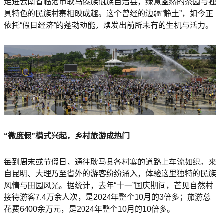
走进云南省临沧市耿马傣族佤族自治县，绿意盎然的茶园与独
具特色的民族村寨相映成趣。这个曾经的边疆“静土”，如今正
依托“假日经济”的蓬勃动能，焕发出前所未有的生机与活力。
“微度假”模式兴起，乡村旅游成热门
每到周末或节假日，通往耿马县各村寨的道路上车流如织。来
自昆明、大理乃至省外的游客纷纷涌入，体验这里独特的民族
风情与田园风光。据统计，去年“十一”国庆期间，芒见自然村
接待游客7.4万余人次，是2024年整个10月的3倍多；旅游总
花费6400余万元，是2024年整个10月的10倍多。