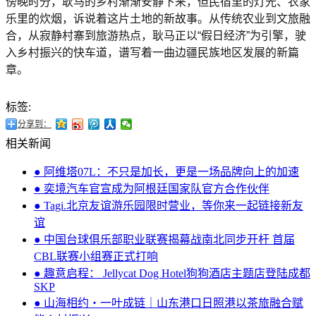
傍晚时分，耿马的乡村渐渐安静下来，但民宿里的灯光、农家
乐里的炊烟，诉说着这片土地的新故事。从传统农业到文旅融
合，从寂静村寨到旅游热点，耿马正以“假日经济”为引擎，驶
入乡村振兴的快车道，谱写着一曲边疆民族地区发展的新篇
章。
标签:
分享到：
相关新闻
● 阿维塔07L：不只是加长，更是一场品牌向上的加速
● 奕境汽车官宣成为阿根廷国家队官方合作伙伴
● Tagi.北京友谊游乐园限时营业，等你来一起链接新友
谊
● 中国台球俱乐部职业联赛揭幕战南北同步开杆 首届
CBL联赛小组赛正式打响
● 趣意启程： Jellycat Dog Hotel狗狗酒店主题店登陆成都
SKP
● 山海相约・一叶成链｜山东港口日照港以茶旅融合赋