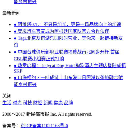
能乡村振兴
最新新闻
● 阿维塔07L：不只是加长，更是一场品牌向上的加速
● 奕境汽车官宣成为阿根廷国家队官方合作伙伴
● Tagi.北京友谊游乐园限时营业，等你来一起链接新友
谊
● 中国台球俱乐部职业联赛揭幕战南北同步开杆 首届
CBL联赛小组赛正式打响
● 趣意启程： Jellycat Dog Hotel狗狗酒店主题店登陆成都
SKP
● 山海相约・一叶成链｜山东港口日照港以茶旅融合赋
能乡村振兴
关闭
生活
时尚
科技
财经
新闻
健康
品牌
2008～2017 新民都市报 Inc. All rights reserved.
备案号：
京ICP备案11021163号-6