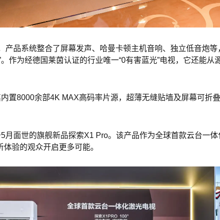
电视，产品系统整合了屏幕发声、哈曼卡顿主机⾳响、独⽴低⾳炮
”。作为经德国莱茵认证的行业唯一“0有害蓝光”电视，它还能
。其内置8000余部4K MAX高码率片源，超薄无缝贴墙及屏幕
5月面世的旗舰新品探索X1 Pro。该产品作为全球首款云台一
听体验的观众开启更多可能。