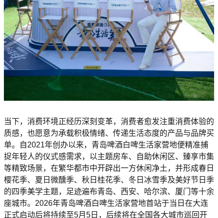
当下，消费环境正经历深刻变革，消费者愈发注重消费体验的
质感，也愿意为承载积极情绪、传递生活态度的产品与品牌买
单。自2021年创办以来，青岛啤酒白啤生活家营地便精准捕
捉年轻人的仪式感需求，以主题房车、自助休闲区、臻享市集
等精致场景，在繁华都市中开辟出一方休闲净土，并形成春日
樱花季、夏日微醺季、秋日桂花季、冬日冰雪季及美好节日季
的四季美学主题，足迹遍布青岛、西安、哈尔滨、厦门等十余
座城市。2026年青岛啤酒白啤生活家营地首站于当日在大连
正式启动后将持续至5月5日，后续将在全国各大城市巡回开