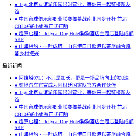
● Tagi.北京友谊游乐园限时营业，等你来一起链接新友
谊
● 中国台球俱乐部职业联赛揭幕战南北同步开杆 首届
CBL联赛小组赛正式打响
● 趣意启程： Jellycat Dog Hotel狗狗酒店主题店登陆成都
SKP
● 山海相约・一叶成链｜山东港口日照港以茶旅融合赋
能乡村振兴
最新新闻
● 阿维塔07L：不只是加长，更是一场品牌向上的加速
● 奕境汽车官宣成为阿根廷国家队官方合作伙伴
● Tagi.北京友谊游乐园限时营业，等你来一起链接新友
谊
● 中国台球俱乐部职业联赛揭幕战南北同步开杆 首届
CBL联赛小组赛正式打响
● 趣意启程： Jellycat Dog Hotel狗狗酒店主题店登陆成都
SKP
● 山海相约・一叶成链｜山东港口日照港以茶旅融合赋