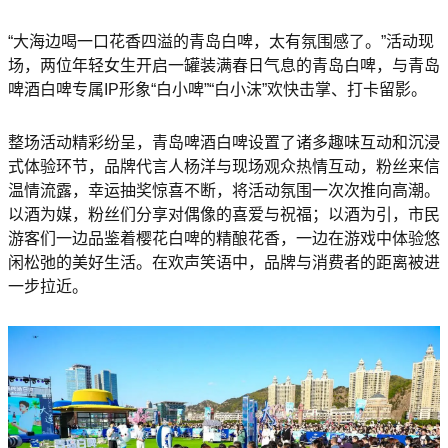
“大海边喝一口花香四溢的青岛白啤，太有氛围感了。”活动现
场，两位年轻女生开启一罐装满春日气息的青岛白啤，与青岛
啤酒白啤专属IP形象“白小啤”“白小沫”欢快击掌、打卡留影。
整场活动精彩纷呈，青岛啤酒白啤设置了诸多趣味互动和沉浸
式体验环节，品牌代言人杨洋与现场观众热情互动，粉丝来信
温情流露，幸运抽奖惊喜不断，将活动氛围一次次推向高潮。
以酒为媒，粉丝们分享对偶像的喜爱与祝福；以酒为引，市民
游客们一边品鉴着樱花白啤的精酿花香，一边在游戏中体验悠
闲松弛的美好生活。在欢声笑语中，品牌与消费者的距离被进
一步拉近。