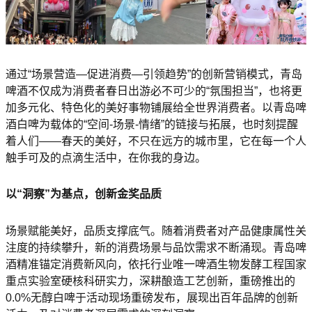
通过“场景营造—促进消费—引领趋势”的创新营销模式，青岛
啤酒不仅成为消费者春日出游必不可少的“氛围担当”，也将更
加多元化、特色化的美好事物铺展给全世界消费者。以青岛啤
酒白啤为载体的“空间-场景-情绪”的链接与拓展，也时刻提醒
着人们——春天的美好，不只在远方的城市里，它在每一个人
触手可及的点滴生活中，在你我的身边。
以“洞察”为基点，创新金奖品质
场景赋能美好，品质支撑底气。随着消费者对产品健康属性关
注度的持续攀升，新的消费场景与品饮需求不断涌现。青岛啤
酒精准锚定消费新风向，依托行业唯一啤酒生物发酵工程国家
重点实验室硬核科研实力，深耕酿造工艺创新，重磅推出的
0.0%无醇白啤于活动现场重磅发布，展现出百年品牌的创新