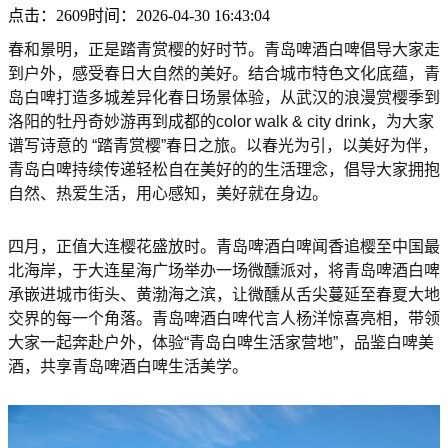
点击：2609
时间：2026-04-30 16:43:04
春和景明，正是踏青赏樱的好时节。青岛啤酒白啤倡导大家走
到户外，感受春日大自然的美好。结合城市特色文化底蕴，青
岛白啤打造多城差异化春日场景体验，从武汉的浪漫赏樱季到
洛阳的牡丹奇妙游再到成都的color walk & city drink，为大家
谱写诗意的 “踏青赏樱”春日之旅。以春光为引，以美好为伴，
青岛白啤持续传递轻松自在美好的的生活理念，倡导大家拥抱
自然、热爱生活，用心感知，美好就在身边。
四月，正值大连樱花盛放时。青岛啤酒白啤闻香追樱至中国最
北海岸，于大连星海广场举办一场微醺派对，将青岛啤酒白啤
承嵌进城市街头、黄渤海之滨，让微醺从舌尖蔓延至春夏大地
交界的每一个角落。青岛啤酒白啤代言人杨洋惊喜亮相，带领
大家一起奔赴户外，体验“青岛白啤生活家营地”，品鉴白啤美
酒，共享青岛啤酒白啤生活美学。