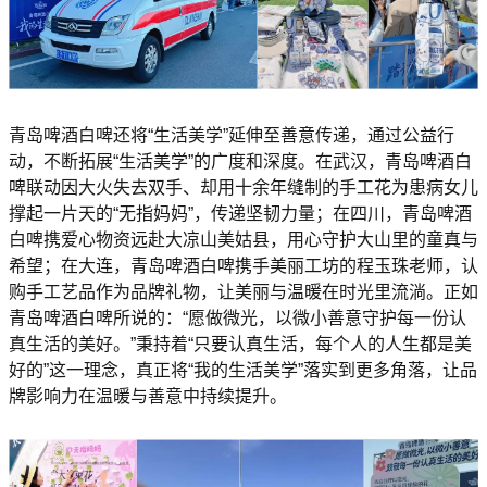
青岛啤酒白啤还将“生活美学”延伸至善意传递，通过公益行
动，不断拓展“生活美学”的广度和深度。在武汉，青岛啤酒白
啤联动因大火失去双手、却用十余年缝制的手工花为患病女儿
撑起一片天的“无指妈妈”，传递坚韧力量；在四川，青岛啤酒
白啤携爱心物资远赴大凉山美姑县，用心守护大山里的童真与
希望；在大连，青岛啤酒白啤携手美丽工坊的程玉珠老师，认
购手工艺品作为品牌礼物，让美丽与温暖在时光里流淌。正如
青岛啤酒白啤所说的：“愿做微光，以微小善意守护每一份认
真生活的美好。”秉持着“只要认真生活，每个人的人生都是美
好的”这一理念，真正将“我的生活美学”落实到更多角落，让品
牌影响力在温暖与善意中持续提升。