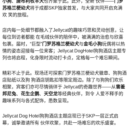
小狗
、
唐布利牧羊犬
也齐聚于此。此外，全新 伙伴——
门罗
苏格兰梗幼犬
将于成都SKP独家首发，与大家共同开启充满
欢 笑的旅程。
店内每一处细节都融入了Jellycat的趣味巧思和灵动创意，让
每位到访者都能 在毛绒伙伴的陪伴中，被满满的治愈与欣喜
包裹。届时，“巨型”
门罗苏格兰梗幼犬
与
金毛小狗
玩偶将以热
情的姿态迎接每一位来客；Jellycat DogHotel狗狗酒店主题专
列也将启程，化身限时流动打卡点，定格每一个难忘瞬间。
精彩不止于此。现场还可探索门罗苏格兰梗幼犬徽章、狗狗酒
店贴纸以及狗 狗酒店钥匙扣等限定周边。除了与狗狗们欢乐
相聚，宾客们亦可尽情徜徉于 Jellycat的奇趣世界——从
害羞
邦尼兔
、
花生企鹅
、
天空龙
等经典伙伴，到令 人爱不释手的
趣味系列与各式配饰，悉数呈现。
Jellycat Dog Hotel狗狗酒店主题店现已于SKP一层正式启
幕，诚挚邀请所有 伙伴欢聚，共赴一场难忘的欢乐盛宴。