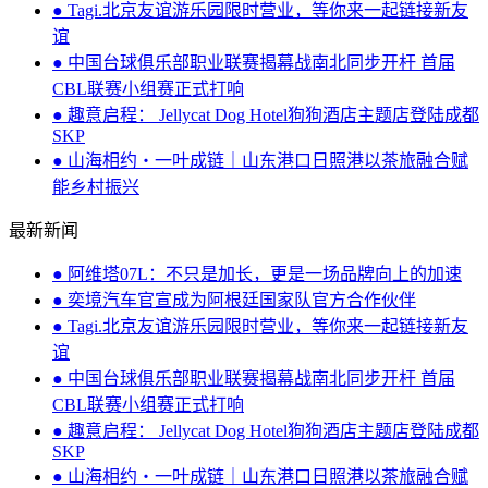
● Tagi.北京友谊游乐园限时营业，等你来一起链接新友
谊
● 中国台球俱乐部职业联赛揭幕战南北同步开杆 首届
CBL联赛小组赛正式打响
● 趣意启程： Jellycat Dog Hotel狗狗酒店主题店登陆成都
SKP
● 山海相约・一叶成链｜山东港口日照港以茶旅融合赋
能乡村振兴
最新新闻
● 阿维塔07L：不只是加长，更是一场品牌向上的加速
● 奕境汽车官宣成为阿根廷国家队官方合作伙伴
● Tagi.北京友谊游乐园限时营业，等你来一起链接新友
谊
● 中国台球俱乐部职业联赛揭幕战南北同步开杆 首届
CBL联赛小组赛正式打响
● 趣意启程： Jellycat Dog Hotel狗狗酒店主题店登陆成都
SKP
● 山海相约・一叶成链｜山东港口日照港以茶旅融合赋