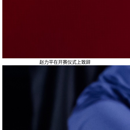
赵力平在开赛仪式上致辞