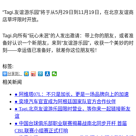
“Tagi.友谊游乐园”将于从5月29日到11月19日，在北京友谊商
店草坪限时开放。
Tagi.向所有“玩心未泯”的人发出邀请：带上你的朋友，或者准
备好认识一个新朋友，来到“友谊游乐园”，收获一个美妙的时
刻——幸运值已准备好，就差你这位朋友啦！
标签:
分享到：
相关新闻
● 阿维塔07L：不只是加长，更是一场品牌向上的加速
● 奕境汽车官宣成为阿根廷国家队官方合作伙伴
● Tagi.北京友谊游乐园限时营业，等你来一起链接新友
谊
● 中国台球俱乐部职业联赛揭幕战南北同步开杆 首届
CBL联赛小组赛正式打响