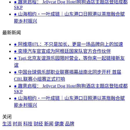
● 趣意启程： Jellycat Dog Hotel狗狗酒店主题店登陆成都
SKP
● 山海相约・一叶成链｜山东港口日照港以茶旅融合赋
能乡村振兴
最新新闻
● 阿维塔07L：不只是加长，更是一场品牌向上的加速
● 奕境汽车官宣成为阿根廷国家队官方合作伙伴
● Tagi.北京友谊游乐园限时营业，等你来一起链接新友
谊
● 中国台球俱乐部职业联赛揭幕战南北同步开杆 首届
CBL联赛小组赛正式打响
● 趣意启程： Jellycat Dog Hotel狗狗酒店主题店登陆成都
SKP
● 山海相约・一叶成链｜山东港口日照港以茶旅融合赋
能乡村振兴
关闭
生活
时尚
科技
财经
新闻
健康
品牌