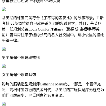
穆里根金色短发上环绕着Savoy头饰
蒂芙尼的珠宝完美符合《了不得的盖茨比》的故事布景，F·斯
考特·菲茨杰拉德自己就是蒂芙尼的忠诚顾客，并且，蒂芙尼
第一任规划总监Louis Comfort
Tiffany
（路易斯·康
福特
·蒂芙
尼）曾常常往来于纽约长岛的名人社交圈中，与小说里的描绘
千篇一律。
男主角佩带黑玛瑙戒指
女主角佩带珍珠耳饰
影片的服装造型规划师Catherine Martin说，“那是一个豪华充
足、高档珠宝盛行的黄金时代，蒂芙尼的古玩保藏库无疑成为
咱们回顾前史、寻觅创意的名贵资源。