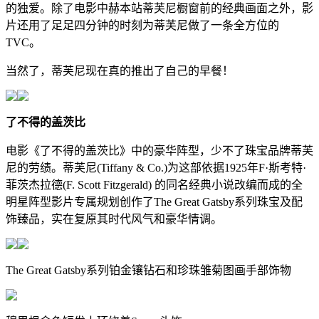
的独爱。除了电影中赫本站蒂芙尼橱窗前的经典画面之外，影
片还用了足足四分钟的时刻为蒂芙尼做了一条全方位的
TVC。
当然了，蒂芙尼现在真的推出了自己的早餐！
了不得的盖茨比
电影《了不得的盖茨比》中的豪华阵型，少不了珠宝品牌蒂芙
尼的劳绩。蒂芙尼(Tiffany & Co.)为这部依据1925年F·斯考特·
菲茨杰拉德(F. Scott Fitzgerald) 的同名经典小说改编而成的全
明星阵型影片专属规划创作了The Great Gatsby系列珠宝及配
饰臻品，实在复原其时代风气和豪华情调。
The Great Gatsby系列铂金镶钻石和珍珠雏菊图画手部饰物