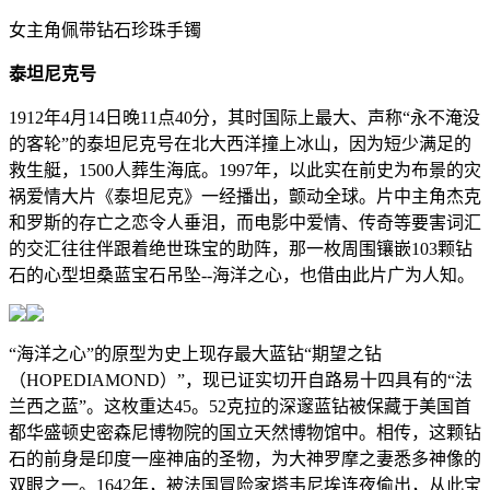
女主角佩带钻石珍珠手镯
泰坦尼克号
1912年4月14日晚11点40分，其时国际上最大、声称“永不淹没
的客轮”的泰坦尼克号在北大西洋撞上冰山，因为短少满足的
救生艇，1500人葬生海底。1997年，以此实在前史为布景的灾
祸爱情大片《泰坦尼克》一经播出，颤动全球。片中主角杰克
和罗斯的存亡之恋令人垂泪，而电影中爱情、传奇等要害词汇
的交汇往往伴跟着绝世珠宝的助阵，那一枚周围镶嵌103颗钻
石的心型坦桑蓝宝石吊坠--海洋之心，也借由此片广为人知。
“海洋之心”的原型为史上现存最大蓝钻“期望之钻
（HOPEDIAMOND）”，现已证实切开自路易十四具有的“法
兰西之蓝”。这枚重达45。52克拉的深邃蓝钻被保藏于美国首
都华盛顿史密森尼博物院的国立天然博物馆中。相传，这颗钻
石的前身是印度一座神庙的圣物，为大神罗摩之妻悉多神像的
双眼之一。1642年，被法国冒险家塔韦尼埃连夜偷出，从此宝