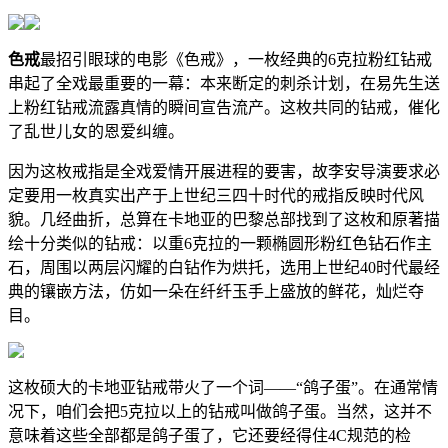
色戒
最招引眼球的电影《色戒》，一枚经典的6克拉粉红钻戒
串起了全戏最重要的一幕：本来断定的刺杀计划，在易先生送
上粉红钻戒流露真情的瞬间宣告流产。这枚共同的钻戒，催化
了乱世儿女的恩爱纠缠。
因为这枚戒指是全戏爱情开展进程的要害，故李安导演要求必
定要用一枚真实出产于上世纪三四十时代的戒指反映时代风
貌。几经曲折，总算在卡地亚的巴黎总部找到了这枚和原著描
绘十分类似的钻戒：以重6克拉的一颗椭圆形粉红色钻石作主
石，周围以两层闪耀的白钻作为烘托，选用上世纪40时代最经
典的镶嵌方法，仿如一朵在纤纤玉手上盛放的鲜花，灿烂夺
目。
这枚硕大的卡地亚钻戒带火了一个词——“鸽子蛋”。在通常情
况下，咱们会把5克拉以上的钻戒叫做鸽子蛋。当然，这并不
意味着这些全部都是鸽子蛋了，它还要经得住4C规范的检