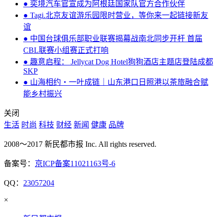
● 奕境汽车官宣成为阿根廷国家队官方合作伙伴
● Tagi.北京友谊游乐园限时营业，等你来一起链接新友
谊
● 中国台球俱乐部职业联赛揭幕战南北同步开杆 首届
CBL联赛小组赛正式打响
● 趣意启程： Jellycat Dog Hotel狗狗酒店主题店登陆成都
SKP
● 山海相约・一叶成链｜山东港口日照港以茶旅融合赋
能乡村振兴
关闭
生活
时尚
科技
财经
新闻
健康
品牌
2008～2017 新民都市报 Inc. All rights reserved.
备案号：
京ICP备案11021163号-6
QQ：
23057204
×