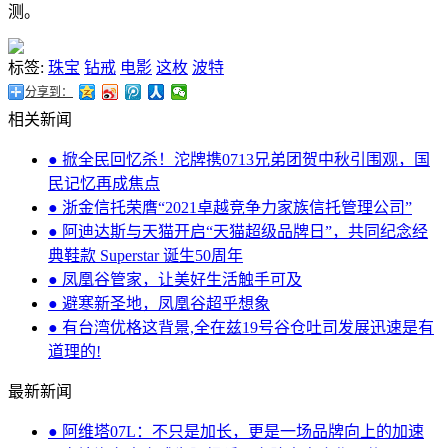
测。
标签:
珠宝
钻戒
电影
这枚
波特
分享到：
相关新闻
● 掀全民回忆杀！沱牌携0713兄弟团贺中秋引围观，国
民记忆再成焦点
● 浙金信托荣膺“2021卓越竞争力家族信托管理公司”
● 阿迪达斯与天猫开启“天猫超级品牌日”，共同纪念经
典鞋款 Superstar 诞生50周年
● 凤凰谷管家，让美好生活触手可及
● 避寒新圣地，凤凰谷超乎想象
● 有台湾优格这背景,全在兹19号谷仓吐司发展迅速是有
道理的!
最新新闻
● 阿维塔07L：不只是加长，更是一场品牌向上的加速