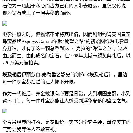
石便为一切起于私心而占为己有的人带去厄运。虽仅仅传说，
却为钻石蒙上了一层奥秘的面纱。
电影拍照之时，博物馆不肯将其出借，因而剧组约请英国皇室
珠宝品牌Asprey&Garrard依照“期望之钻”的初始图纸为电影量
身打造，才有了这一颗总重到达171克拉的“海洋之心”。这枚
由此而生、由此成名的宝石，在1998年奥斯卡颁奖典礼后，以
220万美元被拍卖。
埃及艳后
伊丽莎白-泰勒垂名影史的创作《埃及艳后》，里边
每一件珠宝都灿烂的让人挪不开眼。
作为一代艳后，穿金戴银有必要是日常，大到项圈皇冠，小到
臂环耳钉，每一件珠宝都能让人感受到浮华奢侈的盛世之气。
全片最经典的打扮，是泰勒统一天下时全套金装，母仪天下的
气势让我等俗人不敢直视。