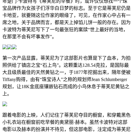
年楚门·卡波特写《蒂芙尼的早餐》时，或许仅仅想找一个珠
宝品牌作为女孩子们浮华白日梦的标志。至于它是蒂芙尼仍是
卡地亚，就要随这位作家的眼缘了，可见，在作家心中占有一
席之地，关于品牌而言，都是天上掉馅儿饼一般的存在。因为
卡波特为蒂芙尼写下了一句最张狂的案牍“世上最好的当地，
在那里不会有坏事发作”。
第一次产品显露，蒂芙尼为了这部影片也算是下了血本，为拍
照供给了镇店之宝“石上鸟”。这颗重达128.54克拉，是国际最
大且级质最佳的天然黄钻之一，于1877年挖掘出来，隔年便被
Tiffany购得，由有“珠宝诗人”之称的规划师Jean Schlumberger
规划，让18K金底座镶嵌钻石而成的小鸟休息于蒂芙尼黄钻之
上。
跟着电影的上映，人们记住了蒂芙尼夺目的橱窗，和穿戴黑色
小礼衣站在橱窗前吃早餐的奥黛丽·赫本。虽然卡波特对这部
电影以及赫本的扮演并不待见，但这部电影，注定成为蒂芙尼