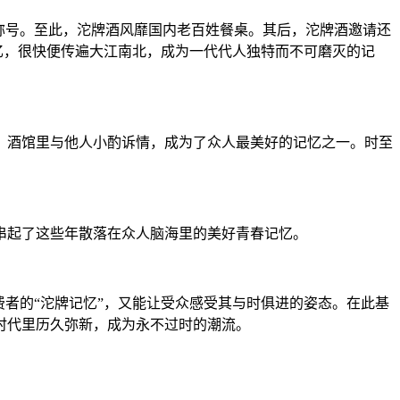
”称号。至此，沱牌酒风靡国内老百姓餐桌。其后，
沱牌酒
邀请还
忆，很快便传遍大江南北，成为一代代人独特而不可磨灭的记
、酒馆里与他人小酌诉情，成为了众人最美好的记忆之一。时至
会串起了这些年散落在众人脑海里的美好青春记忆。
者的“沱牌记忆”，又能让受众感受其与时俱进的
姿态
。在此基
时代里历久弥新，成为永不过时的潮流。