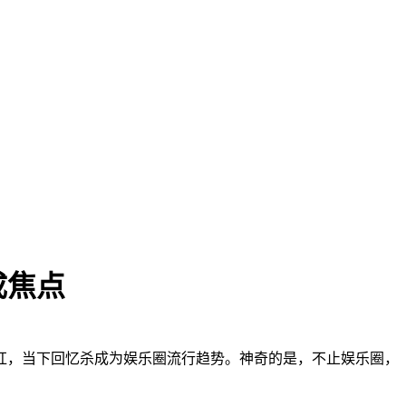
成焦点
红，当下回忆杀成为
娱乐圈流行趋势
。神奇的是，不止娱乐圈，