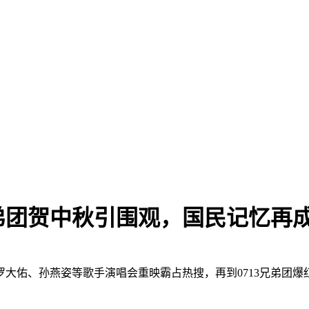
兄弟团贺中秋引围观，国民记忆再
大佑、孙燕姿等歌手演唱会重映霸占热搜，再到0713兄弟团爆