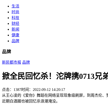
生活
时尚
科技
财经
新闻
健康
品牌
品牌
新民都市报
品牌
掀全民回忆杀！沱牌携0713
点击：1387
时间：2022-09-12 14:20:17
从王心凌的
《爱你》
舞蹈在网络呈现现象级刷屏，到周杰伦、罗
近期白酒圈也被回忆杀浪潮淹没。