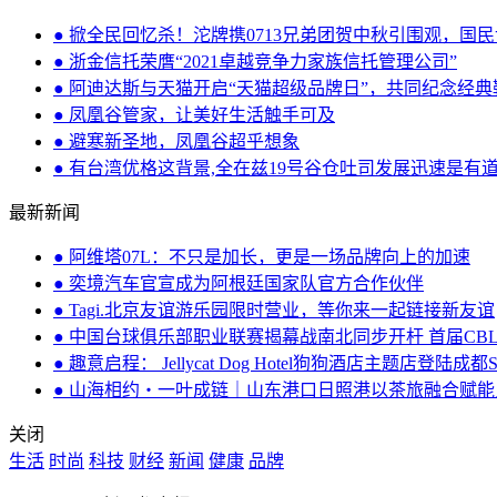
● 掀全民回忆杀！沱牌携0713兄弟团贺中秋引围观，国
● 浙金信托荣膺“2021卓越竞争力家族信托管理公司”
● 阿迪达斯与天猫开启“天猫超级品牌日”，共同纪念经典鞋款 Su
● 凤凰谷管家，让美好生活触手可及
● 避寒新圣地，凤凰谷超乎想象
● 有台湾优格这背景,全在兹19号谷仓吐司发展迅速是有道
最新新闻
● 阿维塔07L：不只是加长，更是一场品牌向上的加速
● 奕境汽车官宣成为阿根廷国家队官方合作伙伴
● Tagi.北京友谊游乐园限时营业，等你来一起链接新友谊
● 中国台球俱乐部职业联赛揭幕战南北同步开杆 首届CB
● 趣意启程： Jellycat Dog Hotel狗狗酒店主题店登陆成都
● 山海相约・一叶成链｜山东港口日照港以茶旅融合赋
关闭
生活
时尚
科技
财经
新闻
健康
品牌