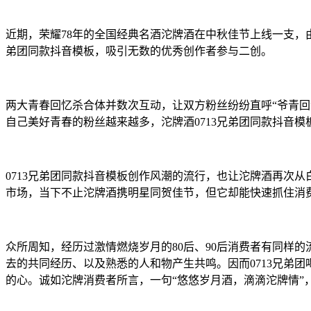
近期，荣耀78年的全国经典名酒沱牌酒在中秋佳节上线一支，
弟团同款抖音模板，吸引无数的优秀创作者参与二创。
两大青春回忆杀合体并数次互动，让双方粉丝纷纷直呼“爷青回
自己美好青春的粉丝越来越多，沱牌酒0713兄弟团同款抖音
0713兄弟团同款抖音模板创作风潮的流行，也让沱牌酒再次
市场，当下不止沱牌酒携明星同贺佳节，但它却能快速抓住消
众所周知，经历过激情燃烧岁月的80后、90后消费者有同样
去的共同经历、以及熟悉的人和物产生共鸣。因而0713兄弟团
的心
。
诚如沱牌消费者所言，一句“悠悠岁月酒，滴滴沱牌情”