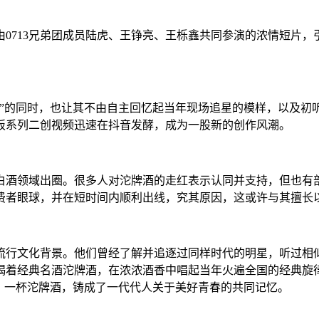
由0713兄弟团成员陆虎、王铮亮、王栎鑫共同参演的浓情短片，
”的同时，也让其不由自主回忆起当年现场追星的模样，以及初听
模板系列二创视频迅速在抖音发酵，成为一股新的创作风潮。
从白酒领域出圈。很多人对沱牌酒的走红表示认同并支持，但也
费者眼球，并在短时间内顺利出线，究其原因，这或许与其擅长以
的流行文化背景。他们曾经了解并追逐过同样时代的明星，听过
喝着经典名酒沱牌酒，在浓浓酒香中唱起当年火遍全国的经典旋律
，一杯沱牌酒，铸成了一代代人关于美好青春的共同记忆。