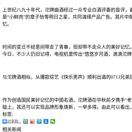
上世纪八九十年代，
沱牌曲酒经过一众专业白酒评委的盲评，最
是“小鲜肉”的章子怡等明日之星，共同演绎产品广告。其片中
忆。
时间的变迁不经意间带走了青春，但却带不走众人的美好记忆
今日，不少人仍旧记得，电视机里传出“悠悠岁月酒，滴滴沱牌
与沱牌酒相似，从
爆款
综艺《快乐男声》顺利出道的0713兄
作为创造国民美好记忆的中国名酒，沱牌酒在中秋前夕携手“老
础上，其还可以实现
品牌形象焕新
，一举多得。由此可以看出
标签:
分享到：
相关新闻