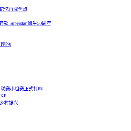
民记忆再成焦点
perstar 诞生50周年
理的!
L联赛小组赛正式打响
SKP
能乡村振兴