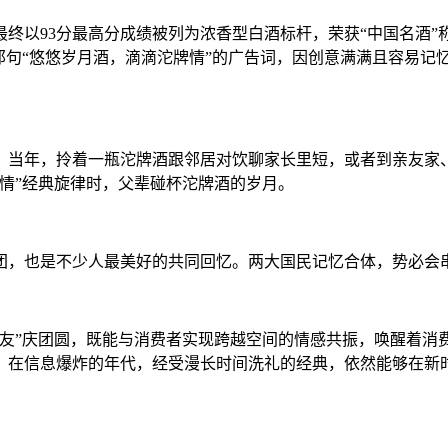
终以93分最高分成绩被列为浓香型白酒标杆，荣获“中国名酒
那句“悠悠岁月酒，滴滴沱牌情”的广告词，因
创意
满满且容易记
。当年，拎着一瓶沱牌酒跟邻居对饮聊家长里短，或者到亲友家
情”经典旋律时，父辈碰杯沱牌酒的岁月。
弟团，也是不少人最美好的共同回忆。两大国民记忆合体，势必
友”庆团圆，既能与消费者实现跨越空间的情感共振，唤醒着消费
，在信息爆炸的年代，经受漫长时间洗礼的经典，依然能够在新