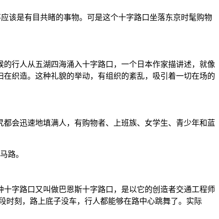
不应该是有目共睹的事物。可是这个十字路口坐落东京时髦购物
。
候的行人从五湖四海涌入十字路口，一个日本作家描讲述，就像
妇在织造。这种礼貌的举动，有组织的紊乱，吸引着一切在场的
旯都会迅速地填满人，有购物者、上班族、女学生、青少年和蓝
过马路。
种十字路口又叫做巴恩斯十字路口，是以它的创造者交通工程师
某段时刻，路上底子没车，行人都能够在路中心跳舞了。实际