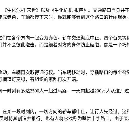
》《生化危机-来世》以及《生化危机-报应》。交通路口自身并
变成赤色，车辆都停下来时，你就能够看到这个路口的壮丽现象
它们在各个方向一起变为赤色。轿车交通彻底中止，四个旮旯等
们并不会彼此碰击，而是绕着对方的身体防止磕碰，像是一个巧
改动，车辆再次取得通行权。当车辆移动时，穿插路口的每个旮
行横道灯变绿，有组织的紊乱再次开端。
时刻有多达2500人一起过马路，一天内超越200万人从这儿
，在某一段时刻内，一切方向的轿车都中止，让行人先经过。这
头专员时将其创造并推行。也有人将它戏称为跳舞十字路口，由于