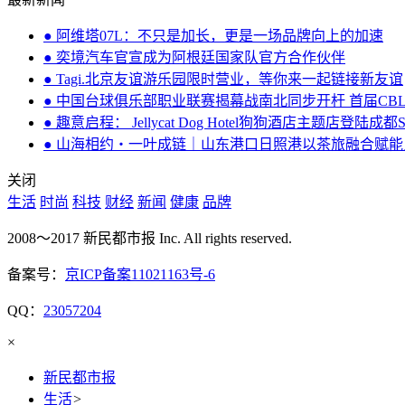
● 阿维塔07L：不只是加长，更是一场品牌向上的加速
● 奕境汽车官宣成为阿根廷国家队官方合作伙伴
● Tagi.北京友谊游乐园限时营业，等你来一起链接新友谊
● 中国台球俱乐部职业联赛揭幕战南北同步开杆 首届CB
● 趣意启程： Jellycat Dog Hotel狗狗酒店主题店登陆成都
● 山海相约・一叶成链｜山东港口日照港以茶旅融合赋
关闭
生活
时尚
科技
财经
新闻
健康
品牌
2008～2017 新民都市报 Inc. All rights reserved.
备案号：
京ICP备案11021163号-6
QQ：
23057204
×
新民都市报
生活
>