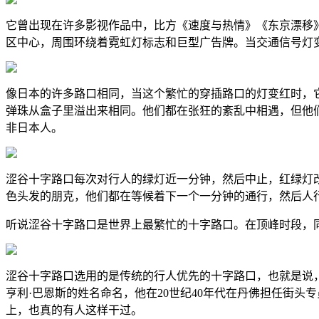
它曾出现在许多影视作品中，比方《速度与热情》《东京漂移
区中心，周围环绕着霓虹灯标志和巨型广告牌。当交通信号灯
像日本的许多路口相同，当这个繁忙的穿插路口的灯变红时，
弹珠从盒子里溢出来相同。他们都在张狂的紊乱中相遇，但他
非日本人。
涩谷十字路口每次对行人的绿灯近一分钟，然后中止，红绿灯
色头发的朋克，他们都在等候着下一个一分钟的通行，然后人
听说涩谷十字路口是世界上最繁忙的十字路口。在顶峰时段，同一
涩谷十字路口选用的是传统的行人优先的十字路口，也就是说
亨利·巴恩斯的姓名命名，他在20世纪40年代在丹佛担任街
上，也真的有人这样干过。