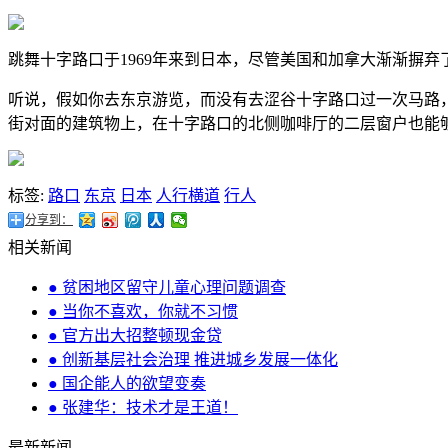
跳舞十字路口于1969年来到日本，尽管美国和加拿大渐渐摒
听说，假如你去东京游览，而没有去涩谷十字路口过一次马路
街对面的建筑物上，在十字路口的北侧咖啡厅的二层窗户也能
标签:
路口
东京
日本
人行横道
行人
分享到：
相关新闻
● 贫困地区留守儿童心理问题调查
● 当你不喜欢，你就不习惯
● 官方出大招整顿现金贷
● 创新基层社会治理 推进城乡发展一体化
● 国企能人的欲望变奏
● 张建华：技术才是王道！
最新新闻